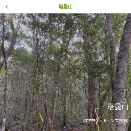
塔曼山
塔曼山
33次拍手
6,472次點閱