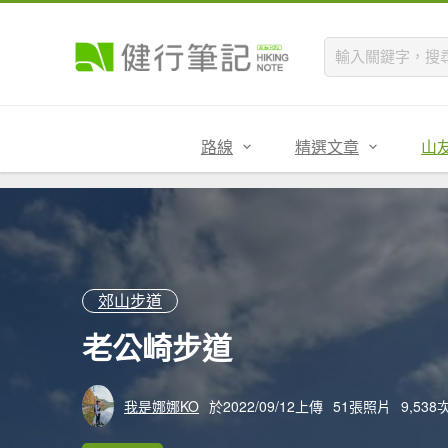
路線
精選文章
山
郊山步道
老公崎步道
我是娜娜KO
於2022/09/12上傳
51張照片
9,53