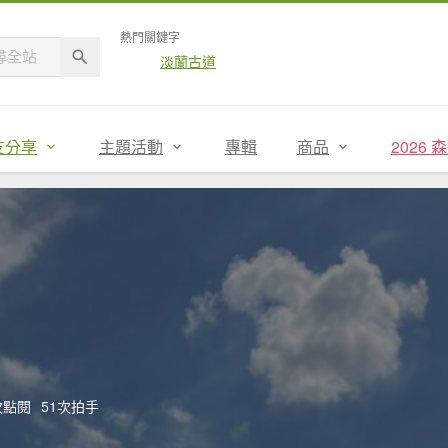
熱門關鍵字
淡蘭古道
友分享
主題活動
專輯
商品
2026
8次點閱
51次拍手