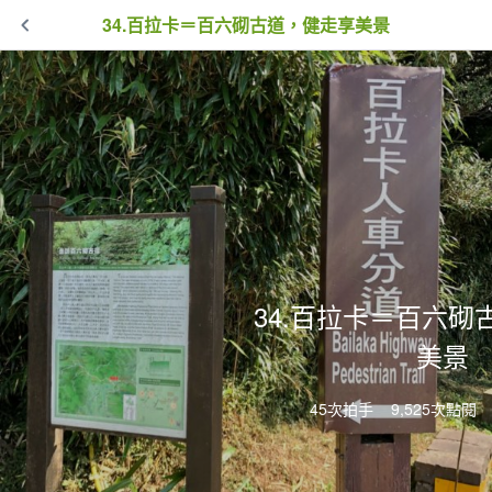
34.百拉卡＝百六砌古道，健走享美景
34.百拉卡＝百六砌
美景
45次拍手
9,525次點閱