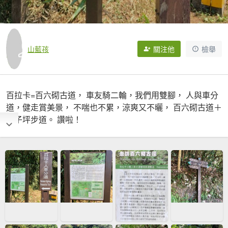
山藍孩
關注他
檢舉
百拉卡=百六砌古道， 車友騎二輪，我們用雙腳， 人與車分
道，健走賞美景， 不喘也不累，涼爽又不曬， 百六砌古道＋
二子坪步道。 讚啦！