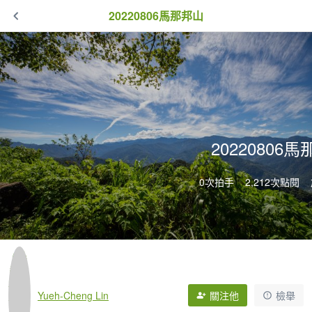
20220806馬那邦山
20220806
0次拍手
2,212次點閱
Yueh-Cheng Lin
關注他
檢舉