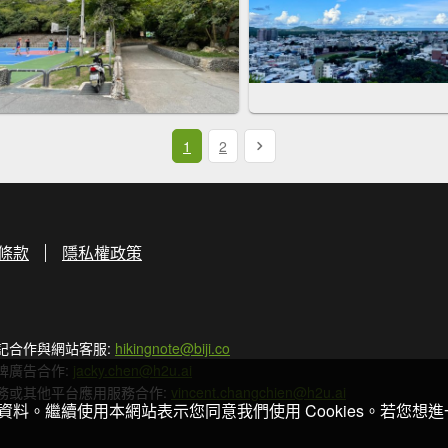
1
2
條款
隱私權政策
記合作與網站客服:
hikingnote@biji.co
牌廣告合作:
jacky.chen@h2u.ai
務或其他平台應用服務合作:
vincent.changchien@h2u.ai
關資料。繼續使用本網站表示您同意我們使用 Cookies。若您