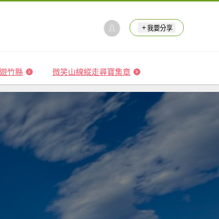
我要分享
 森遊竹縣
微笑山線縱走尋寶集章