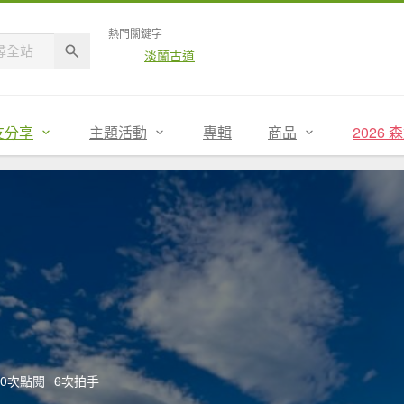
熱門關鍵字
淡蘭古道
友分享
主題活動
專輯
商品
2026
630次點閱
6次拍手