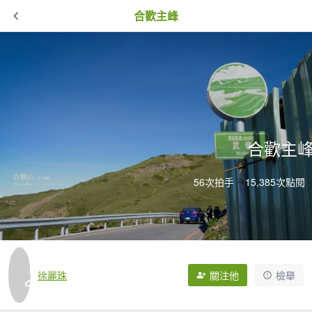
合歡主峰
合歡主
56次拍手
15,385次點閱
徐麗珠
關注他
檢舉