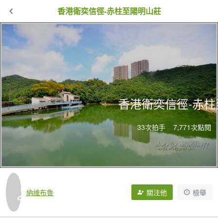
香港衛奕信徑-赤柱至陽明山莊
香港衛奕信徑-赤
33次拍手
7,771次點閱
納維布魯
關注他
檢舉