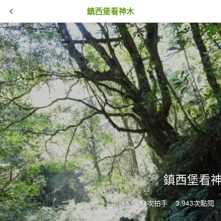
鎮西堡看神木
鎮西堡看
11次拍手
3,943次點閱