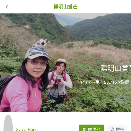
陽明山賞芒
陽明山賞
144次拍手
28,715次點閱
Sylvia Hung
關注他
檢舉