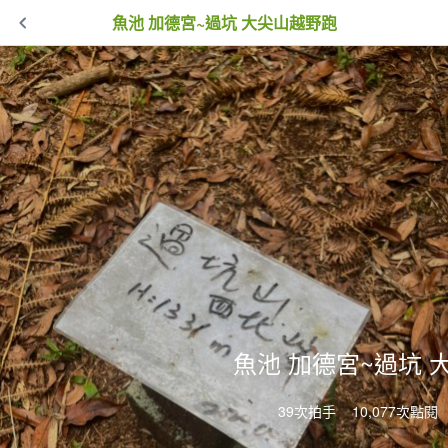
魚池 加德宮~過坑 大尖山越野跑
魚池 加德宮~過坑 
39次拍手
10,077次點閱