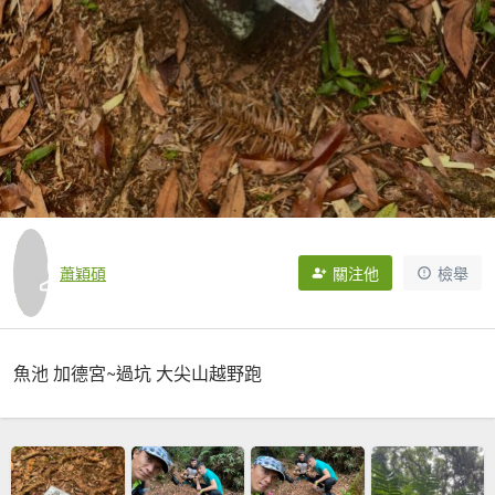
蕭穎碩
關注他
檢舉
魚池 加德宮~過坑 大尖山越野跑