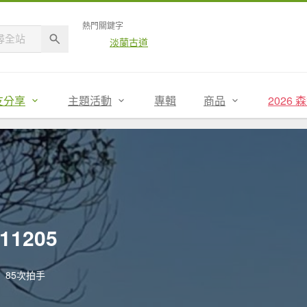
熱門關鍵字
淡蘭古道
友分享
主題活動
專輯
商品
2026
11205
85次拍手