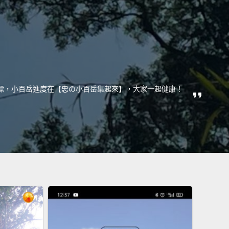
康目標，小百岳進度在【忠の小百岳集起來】，大家一起健康！