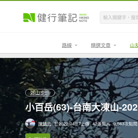
路線
精選文章
山
郊山步道
小百岳(63)-台南大凍山-202
陳鎮忠
於2022/04/17上傳
42張照片
9,563次點閱