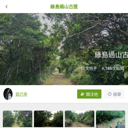
綠島過山古道
綠島過山
12次拍手
4,185次點閱
郭巧寧
關注他
檢舉