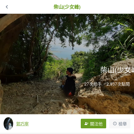
柴山(少女峰)
柴山(少女
27次拍手
2,937次點閱
郭巧寧
關注他
檢舉