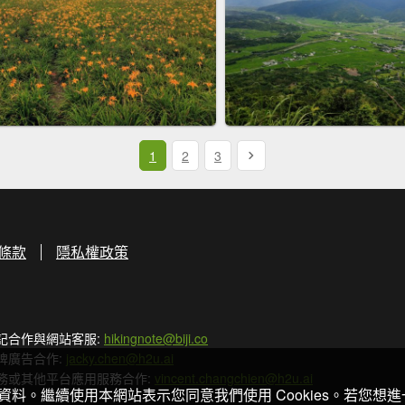
1
2
3
條款
隱私權政策
記合作與網站客服:
hikingnote@biji.co
牌廣告合作:
jacky.chen@h2u.ai
務或其他平台應用服務合作:
vincent.changchien@h2u.ai
關資料。繼續使用本網站表示您同意我們使用 Cookies。若您