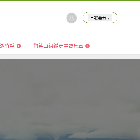
我要分享
 森遊竹縣
微笑山線縱走尋寶集章