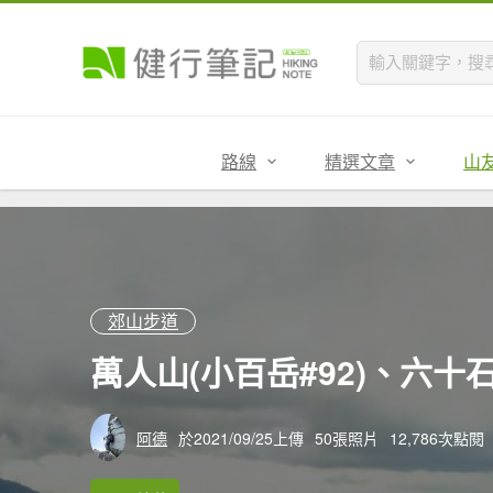
路線
精選文章
山
郊山步道
萬人山(小百岳#92)、六
阿德
於2021/09/25上傳
50張照片
12,786次點閱