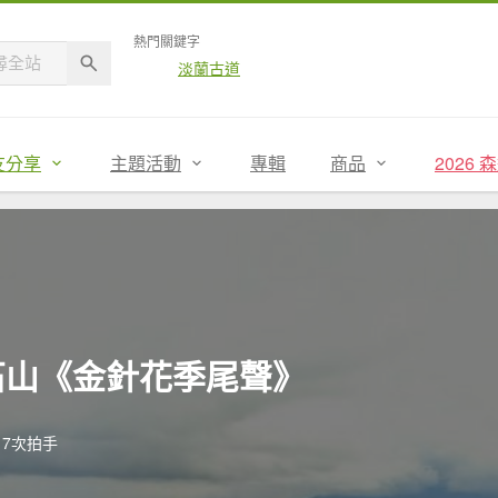
熱門關鍵字
淡蘭古道
友分享
主題活動
專輯
商品
2026
十石山《金針花季尾聲》
7次拍手