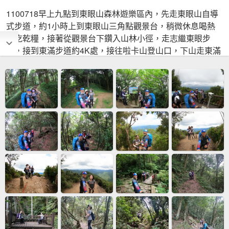
1100718早上九點到東眼山森林遊樂區內，先走東眼山自導
式步道，約1小時上到東眼山三角點觀景台，稍微休息喝熱
茶吃乾糧，接著從觀景台下鑽入山林小徑，走志繼東眼步
道，接到東滿步道約4K處，接往啦卡山登山口，下山走東滿
步道回東眼山遊客中心，全長14公里，用9小時完成了O型一
圈