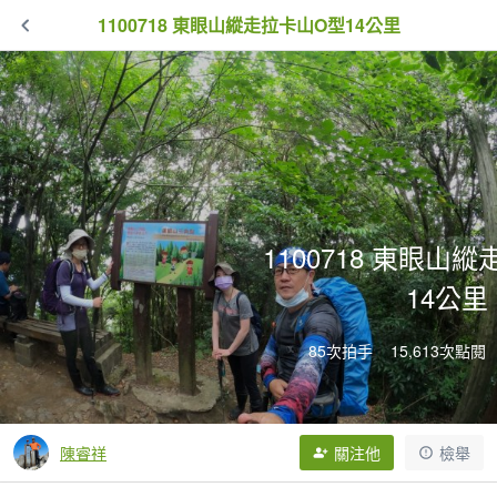
1100718 東眼山縱走拉卡山O型14公里
1100718 東眼山
14公里
85次拍手
15,613次點閱
陳睿祥
關注他
檢舉