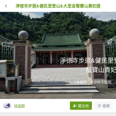
淨徳寺步道&健民里登山&大里金螢寶山貴妃道
淨徳寺步道&健民里
螢寶山貴
0次拍手
8,698次點閱
林靖開
關注他
檢舉