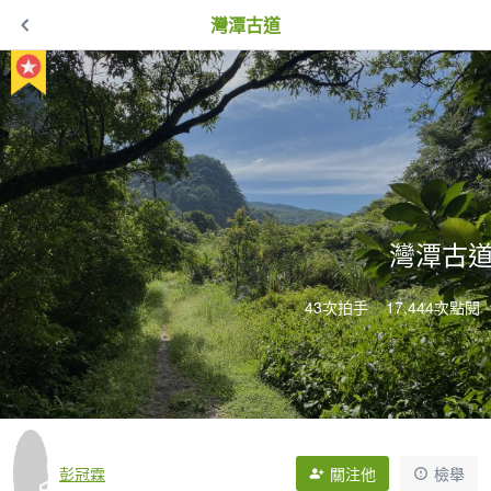
灣潭古道
灣潭古
43次拍手
17,444次點閱
彭冠霖
關注他
檢舉