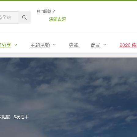
熱門關鍵字
淡蘭古道
友分享
主題活動
專輯
商品
2026
9次點閱
5次拍手