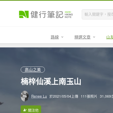
路線
精選文章
山
高山之美
楠梓仙溪上南玉山
Renee Lu
於2021/05/04上傳
111張照片
31,06
關注他