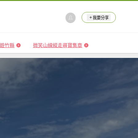
我要分享
 森遊竹縣
微笑山線縱走尋寶集章