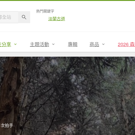
熱門關鍵字
淡蘭古道
友分享
主題活動
專輯
商品
2026
1次拍手