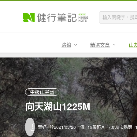
路線
精選文章
山
中級山尋幽
向天湖山1225M
葉妤
於2021/03/26上傳
19張照片
7,839次點閱