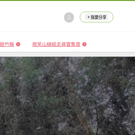
我要分享
 森遊竹縣
微笑山線縱走尋寶集章