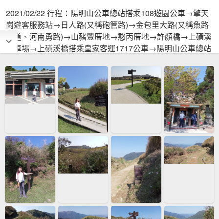
2021/02/22 行程：陽明山公車總站搭乘108遊園公車→擎天
崗遊客服務站→日人路(又稱砲管路)→金包里大路(又稱魚路
古道、河南勇路)→山豬豐厝地→憨丙厝地→許顏橋→上磺溪
停車場→上磺溪橋搭乘皇家客運1717公車→陽明山公車總站
→賦歸.陽明山的景致永遠是浪漫深情的.