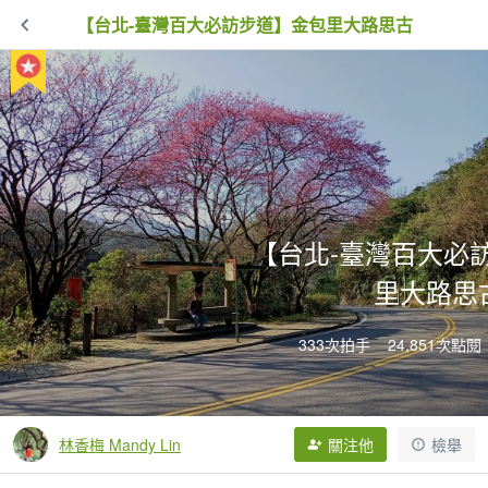
【台北-臺灣百大必訪步道】金包里大路思古
【台北-臺灣百大必
里大路思
333次拍手
24,851次點閱
林香梅 Mandy Lin
關注他
檢舉