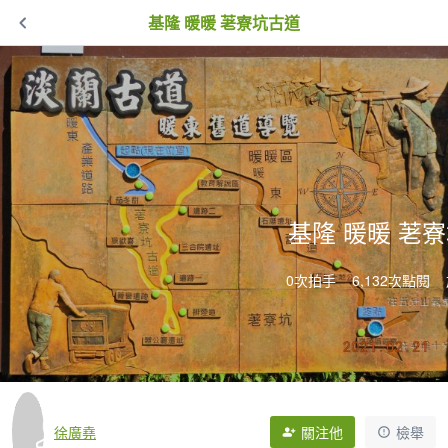
基隆 暖暖 荖寮坑古道
基隆 暖暖 荖
0次拍手
6,132次點閱
徐廣堯
關注他
檢舉