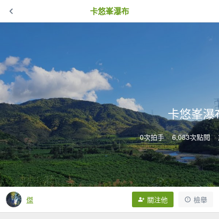
卡悠峯瀑布
卡悠峯瀑
0次拍手
6,083次點閱
傑
關注他
檢舉