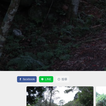
facebook
LINE
檢舉