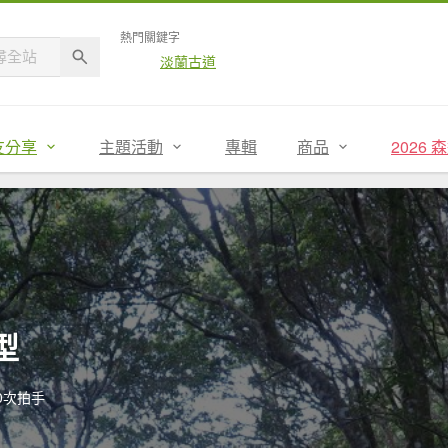
熱門關鍵字
淡蘭古道
友分享
主題活動
專輯
商品
2026
型
0次拍手