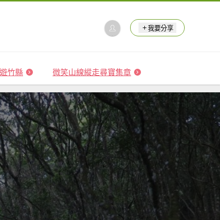
我要分享
 森遊竹縣
微笑山線縱走尋寶集章