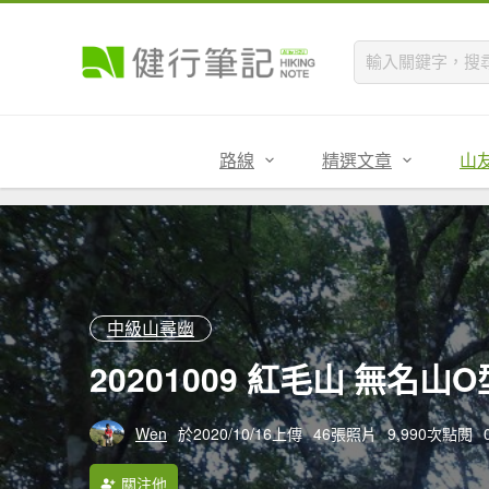
路線
精選文章
山
中級山尋幽
20201009 紅毛山 無名山O
Wen
於2020/10/16上傳
46張照片
9,990次點閱
關注他