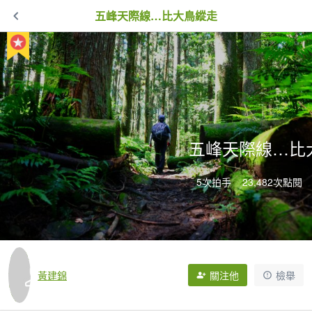
五峰天際線…比大鳥縱走
五峰天際線…比
5次拍手
23,482次點閱
黃建錦
關注他
檢舉