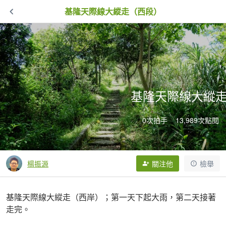
基隆天際線大縱走（西段）
基隆天際線大縱
0次拍手
13,989次點閱
楊振源
關注他
檢舉
基隆天際線大縱走（西岸）；第一天下起大雨，第二天接著
走完。