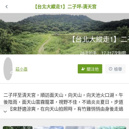
【台北大縱走1】二子坪-清天宮
【台北大縱走1】二
28次拍手
17,317次點閱
莊小善
關注他
檢舉
二子坪至清天宮，順訪面天山，向天山，向天池火口湖。午
後陰雨，面天山雲霧籠罩，視野不佳，不過炎炎夏日，步道
走起來舒適涼爽，在向天山拍照時，有竹雞悄悄由身後走過