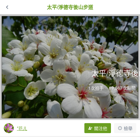
太平/淨德寺後山步道
太平/淨德寺後
1次拍手
19,567次點閱
*花ㄦ
關注他
檢舉