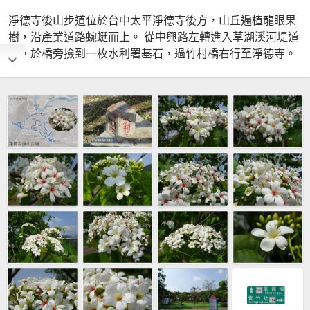
淨德寺後山步道位於台中太平淨德寺後方，山丘遍植龍眼果
樹，沿產業道路蜿蜓而上。 從中興路左轉進入草湖溪河堤道
路，於橋旁撿到一枚水利署基石，過竹村橋右行至淨德寺。