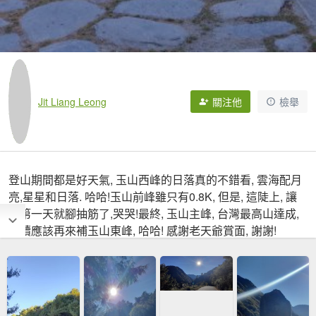
Jit Liang Leong
關注他
檢舉
登山期間都是好天氣, 玉山西峰的日落真的不錯看, 雲海配月
亮,星星和日落. 哈哈!玉山前峰雖只有0.8K, 但是, 這陡上, 讓
我第一天就腳抽筋了,哭哭!最終, 玉山主峰, 台灣最高山達成,
後續應該再來補玉山東峰, 哈哈! 感謝老天爺賞面, 謝謝!