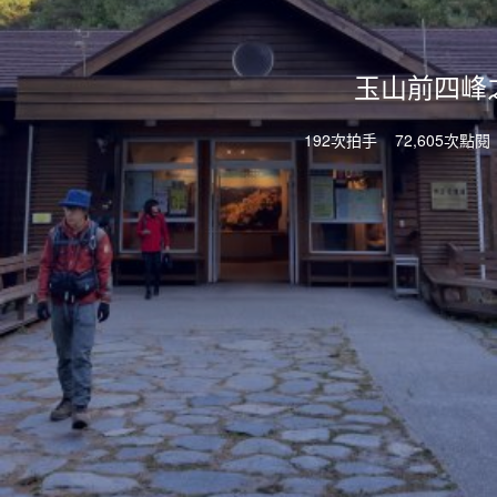
玉山前四峰
192次拍手
72,605次點閱