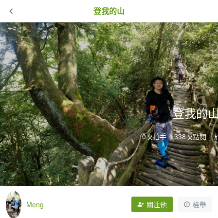
登我的山
登我的
0次拍手
338次點閱
Meng
關注他
檢舉