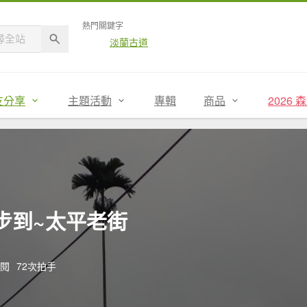
熱門關鍵字
淡蘭古道
友分享
主題活動
專輯
商品
2026
步到~太平老街
點閱
72次拍手