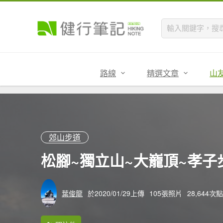
路線
精選文章
山
郊山步道
松腳~獨立山~大巃頂~孝子
葉俊龍
於2020/01/29上傳
105張照片
28,644次