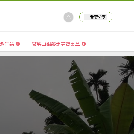
我要分享
 森遊竹縣
微笑山線縱走尋寶集章