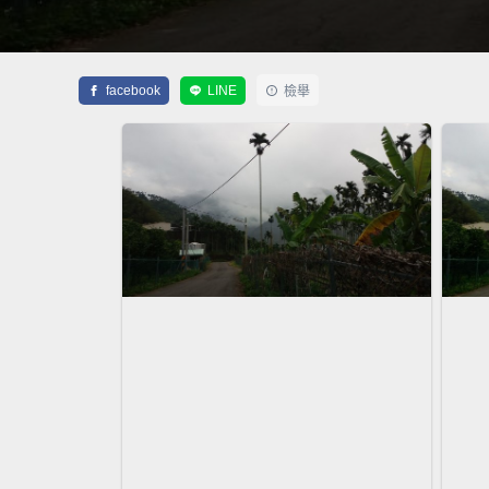
facebook
LINE
檢舉