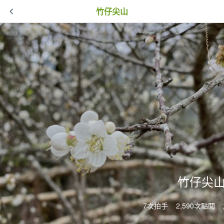
竹仔尖山
竹仔尖
7次拍手
2,590次點閱