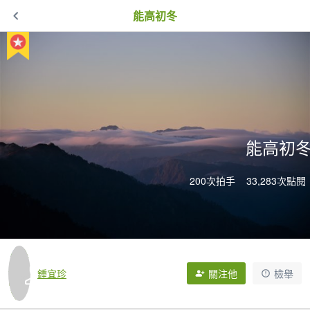
能高初冬
能高初
200次拍手
33,283次點閱
鍾宜珍
關注他
檢舉