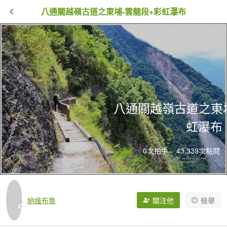
八通關越嶺古道之東埔-雲龍段+彩虹瀑布
八通關越嶺古道之東埔
虹瀑布
0次拍手
43,339次點閱
納維布魯
關注他
檢舉