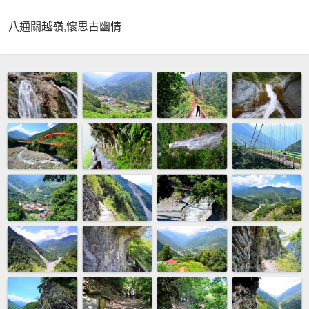
八通關越嶺,懷思古幽情