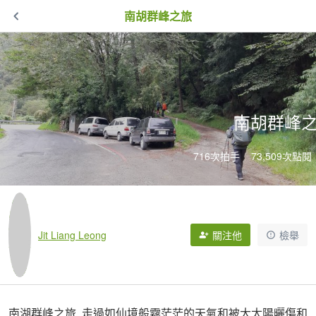
南胡群峰之旅
南胡群峰
716次拍手
73,509次點閱
Jit Liang Leong
關注他
檢舉
南湖群峰之旅, 走過如仙境般霧茫茫的天氣和被大太陽曬傷和