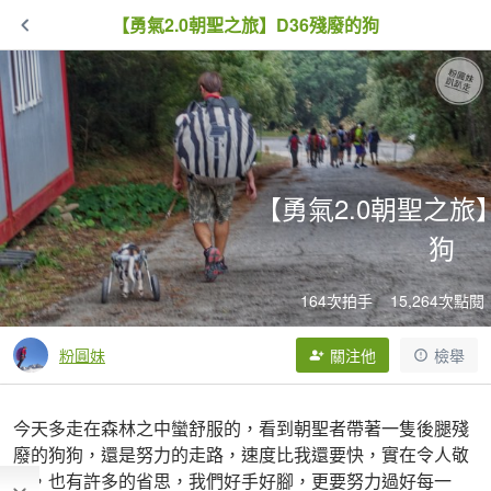
【勇氣2.0朝聖之旅】D36殘廢的狗
【勇氣2.0朝聖之旅
狗
164次拍手
15,264次點閱
粉圓妹
關注他
檢舉
今天多走在森林之中蠻舒服的，看到朝聖者帶著一隻後腿殘
廢的狗狗，還是努力的走路，速度比我還要快，實在令人敬
佩，也有許多的省思，我們好手好腳，更要努力過好每一