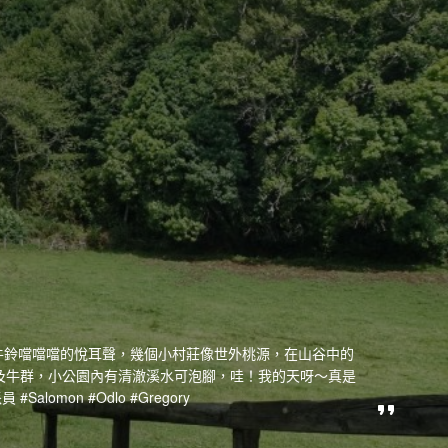
牛鈴噹噹噹的悅耳聲，幾個小村莊像世外桃源，在山谷中的
外有草地及牛群，小公園內有清澈溪水可泡腳，哇！我的天呀～真是
lomon #Odlo #Gregory