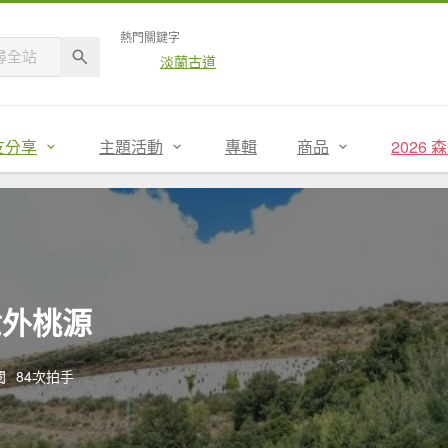
熱門關鍵字
淡蘭古道
友分享
主題活動
專輯
商品
2026
世外桃源
閱
84次拍手