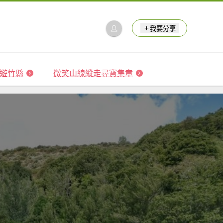
我要分享
 森遊竹縣
微笑山線縱走尋寶集章