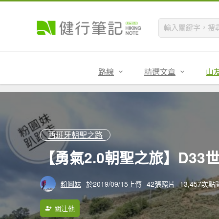
路線
精選文章
山
西班牙朝聖之路
【勇氣2.0朝聖之旅】D33
粉圓妹
於2019/09/15上傳
42張照片
13,457次點
關注他