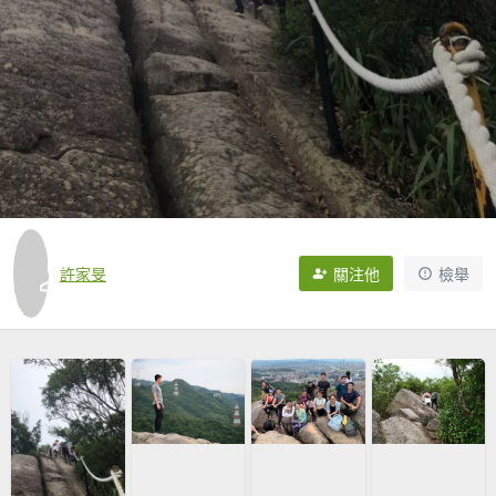
許家旻
關注他
檢舉