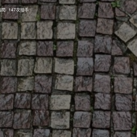
點閱
147次拍手