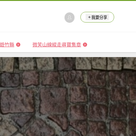
我要分享
 森遊竹縣
微笑山線縱走尋寶集章