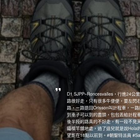
D1 SJPP~Roncesvalles，行
路很好走，只有很多牛便便，要左閃右
路，ㄧ路退回Orisson叫計程車，
到車子可以到的盡頭，包包丟給計程車下山
後半段的路真的不好走，有一段不見
鐵欄竿舖地處，過了這兒就是說Hol
望能在18點以前到。#朝聖特派員 #Sa.