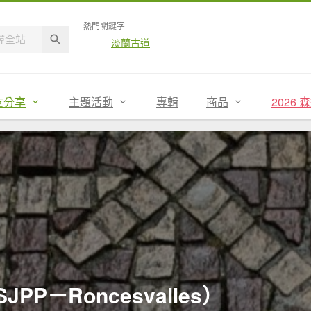
熱門關鍵字
淡蘭古道
友分享
主題活動
專輯
商品
2026
P－Roncesvalles）