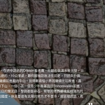
進24公里。在途中路過的Orisson看老鷹，吃麵包裝滿水後出發，沿
避的。10公里處，夥伴腳抽筋無法往前走，只好兵分兩
ㄧ路繼續前進翻過牛山。我帶著兩個小男孩繼續往前推進，直
，一個小孩一個青少年跟著我往Roncesvalles前進，
天日的爛泥路，整路都是碎石。簡單的法西邊境見相簿內的
a的國度。休息要選有太陽的地方才不會冷，就這樣趕路，希
..