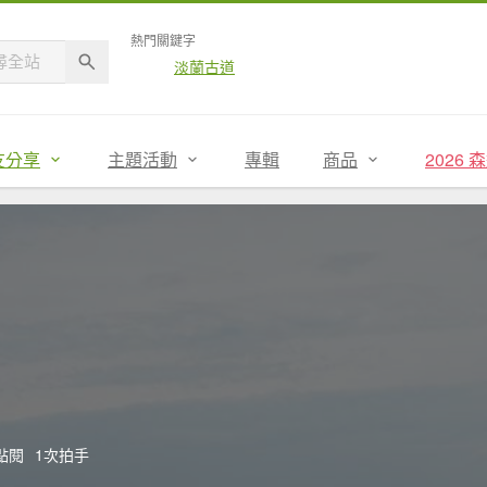
熱門關鍵字
淡蘭古道
友分享
主題活動
專輯
商品
2026
點閱
1次拍手