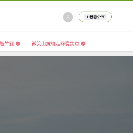
我要分享
 森遊竹縣
微笑山線縱走尋寶集章