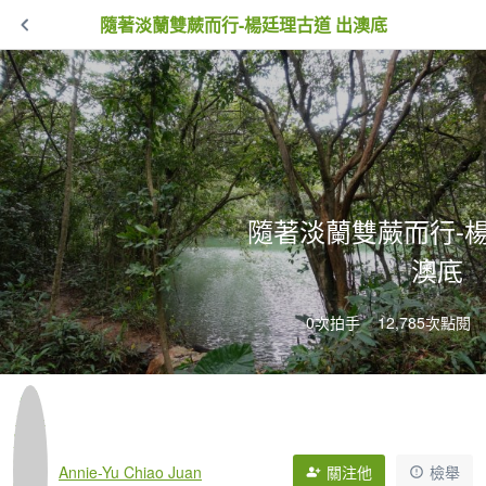
隨著淡蘭雙蕨而行-楊廷理古道 出澳底
隨著淡蘭雙蕨而行-楊
澳底
0次拍手
12,785次點閱
Annie-Yu Chiao Juan
關注他
檢舉