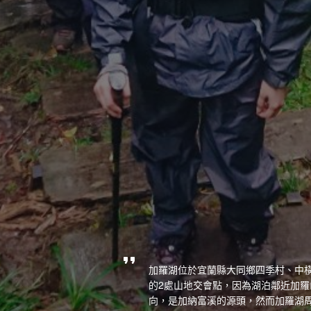
加羅湖位於宜蘭縣大同鄉四季村、中
的2處山地交會點，因為湖泊鄰近加
向，是加納富溪的源頭，然而加羅湖