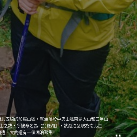
橫北支線的加羅山區，就坐落於中央山脈南湖大山和三星山
羅山之故，所被命名為【加羅湖】，該湖泊呈現為南北走
周遭，大約還有十個湖泊聚集