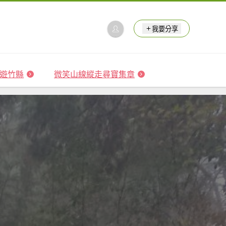
我要分享
 森遊竹縣
微笑山線縱走尋寶集章