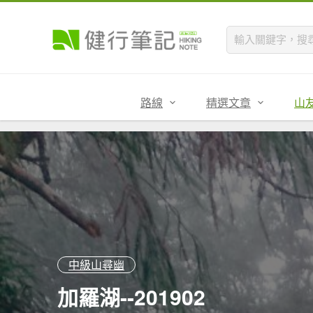
路線
精選文章
山
中級山尋幽
加羅湖--201902