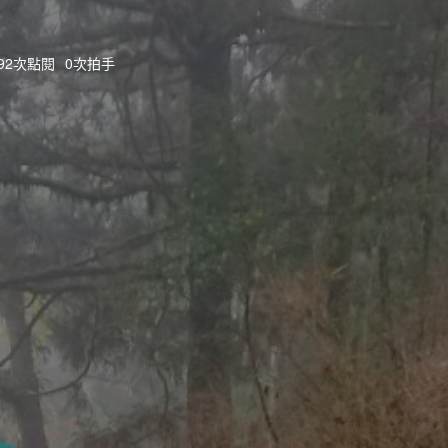
592次點閱
0次拍手