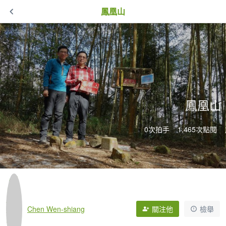
鳳凰山
鳳凰山
0次拍手
1,465次點閱
Chen Wen-shiang
關注他
檢舉