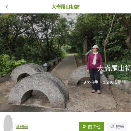
大崙尾山初訪
大崙尾山
9次拍手
3,240次點閱
蔡雅華
關注他
檢舉