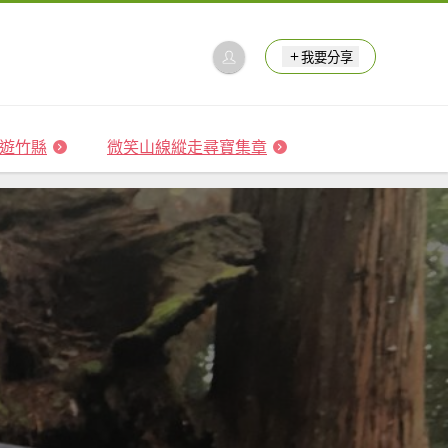
我要分享
 森遊竹縣
微笑山線縱走尋寶集章