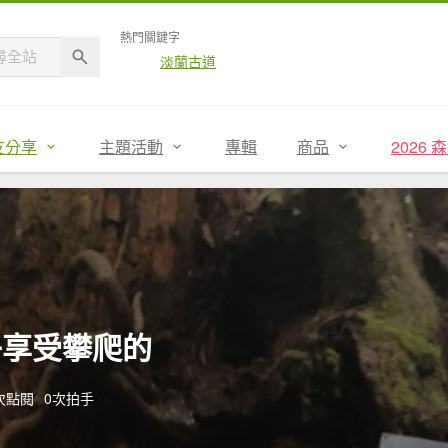
熱門關鍵字
淡蘭古道
友分享
主題活動
專輯
商品
2026
子享受攀爬的
2次點閱
0次拍手