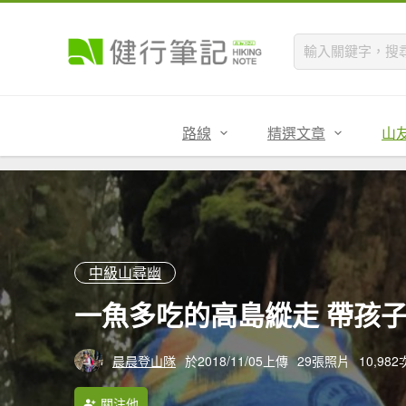
路線
精選文章
山
中級山尋幽
一魚多吃的高島縱走 帶孩
晨晨登山隊
於2018/11/05上傳
29張照片
10,98
關注他