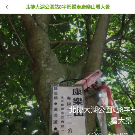
北捷大湖公園站8字形縱走康樂山看大景
北捷大湖公園站8字
看大景
0次拍手
808次點閱