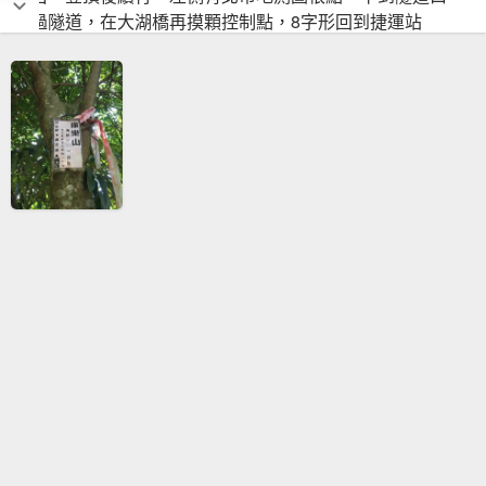
穿過隧道，在大湖橋再摸顆控制點，8字形回到捷運站