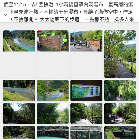
價至11/15，去! 要快哦! 1小時後直擊內洞瀑布，最高層的瀑
布水量充沛壯觀，不輸給十分瀑布，負離子滿佈空中，佇足
良久不捨離開。 大太陽底下的步道，一點都不熱，挺多人來
這野餐，真是新北市的後花園。 不來，可惜。