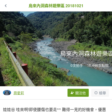
烏來內洞森林遊樂區 20181021
烏來內洞森林遊樂區 2
0次拍手
15,446次點閱
周愛莉
關注他
檢舉
娃娃谷 哇來啊!即使腰傷也要走^^ 難得一見的好機會，優惠