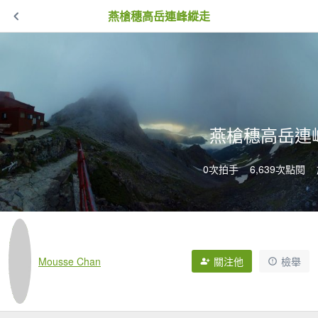
燕槍穗高岳連峰縱走
燕槍穗高岳連
0次拍手
6,639次點閱
Mousse Chan
關注他
檢舉