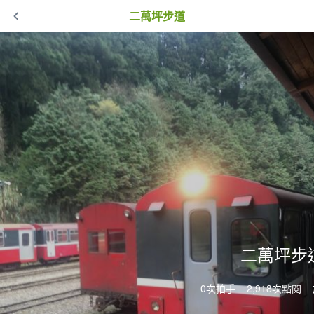
二萬坪步道
二萬坪步
0次拍手
2,918次點閱