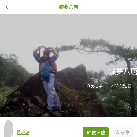
蝶夢八唐
蝶夢八
0次拍手
1,468次點閱
楊曉玲
關注他
檢舉