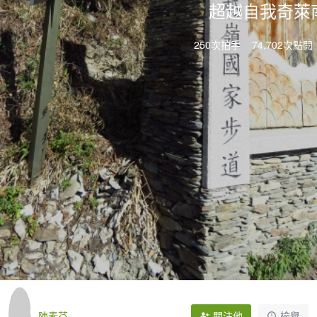
超越自我奇萊
250次拍手
74,702次點閱
陳素芬
關注他
檢舉